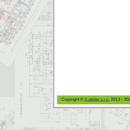
Copyright ©
S atelier s.r.o.
2013 - 20